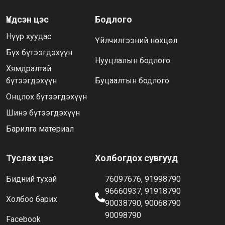
Үндсэн цэс
Бодлого
Нүүр хуудас
Үйлчилгээний нөхцөл
Бүх бүтээгдэхүүн
Нууцлалын бодлого
Хямдралтай
бүтээгдэхүүн
Буцаалтын бодлого
Онцлох бүтээгдэхүүн
Шинэ бүтээгдэхүүн
Барилга материал
Туслах цэс
Холбогдох сувгууд
Бидний тухай
76097676, 91998790
96660937, 91918790
Холбоо барих
90038790, 90068790
90098790
Facebook