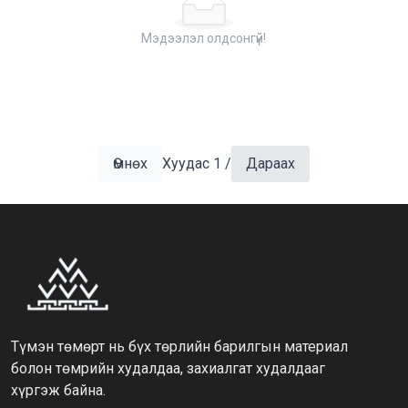
Мэдээлэл олдсонгүй!
Өмнөх
Хуудас
1
/
Дараах
Түмэн төмөрт нь бүх төрлийн барилгын материал
болон төмрийн худалдаа, захиалгат худалдааг
хүргэж байна.