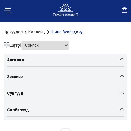
Нүүр хуудас
Коллекц
Шинэ бүтээгдэхүүн
|
Шүүлтүүр
Ангилал
Хэмжээ
Сувгууд
Салбарууд