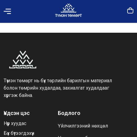
Түмэн төмөрт нь бүх төрлийн барилгын материал
болон төмрийн худалдаа, захиалгат худалдааг
хүргэж байна.
Үндсэн цэс
Бодлого
Нүүр хуудас
Үйлчилгээний нөхцөл
Бүх бүтээгдэхүүн