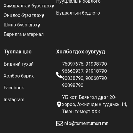
Нууцлалын бодлого
Хямдралтай бүтээгдэхүүн
Буцаалтын бодлого
Онцлох бүтээгдэхүүн
Шинэ бүтээгдэхүүн
Барилга материал
Туслах цэс
Холбогдох сувгууд
Бидний тухай
76097676, 91998790
96660937, 91918790
Холбоо барих
90038790, 90068790
90098790
Facebook
УБ хот, Баянгол дүүрэг 20-
Instagram
хороо, Ажилчдын гудамж 14,
Түмэн төмөрт ХХК
info@tumentumurt.mn